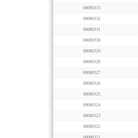
08080333
08080332
08080331
08080330
08080329
08080328
08080327
08080326
08080325
08080324
08080323
08080322
08080321