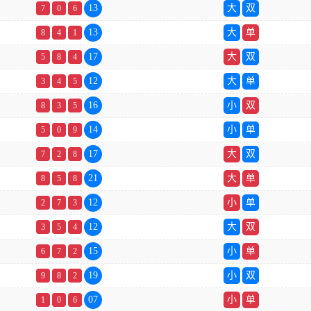
13
大
双
7
0
6
13
大
单
8
4
1
17
大
双
5
8
4
12
大
单
3
4
5
16
小
双
8
3
5
14
小
单
5
0
9
17
大
双
7
2
8
21
大
单
8
5
8
12
小
单
2
7
3
12
大
双
3
5
4
15
小
单
6
7
2
19
小
双
9
8
2
07
小
单
1
0
6