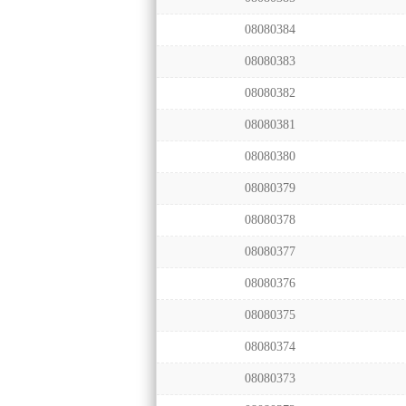
08080384
08080383
08080382
08080381
08080380
08080379
08080378
08080377
08080376
08080375
08080374
08080373