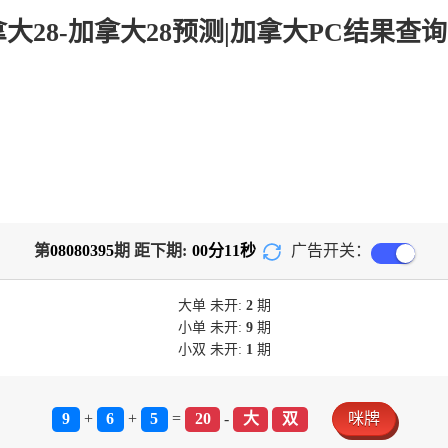
第
08080395
期 距下期:
00
分
10
秒
广告开关：
大单
未开:
2
期
小单
未开:
9
期
小双
未开:
1
期
9
+
6
+
5
=
20
-
大
双
咪牌