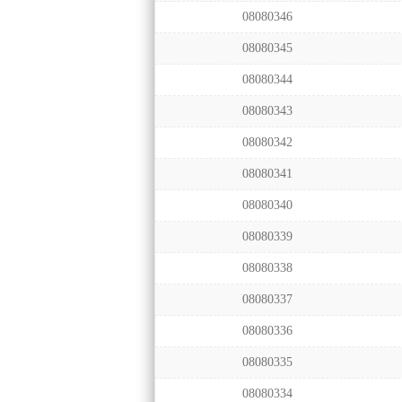
08080346
08080345
08080344
08080343
08080342
08080341
08080340
08080339
08080338
08080337
08080336
08080335
08080334