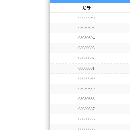
期号
08080396
08080395
08080394
08080393
08080392
08080391
08080390
08080389
08080388
08080387
08080386
08080385