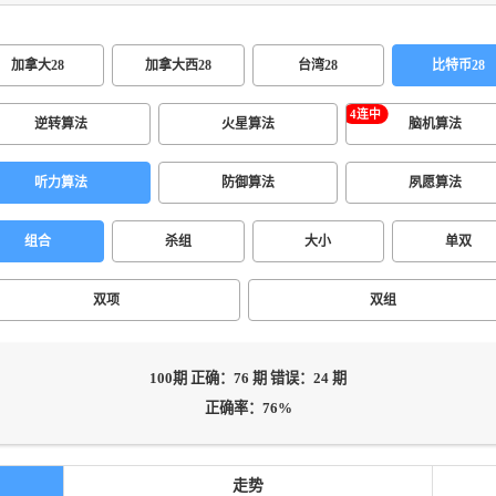
加拿大28
加拿大西28
台湾28
比特币28
逆转算法
火星算法
脑机算法
听力算法
防御算法
夙愿算法
组合
杀组
大小
单双
双项
双组
100期 正确：76 期 错误：24 期
正确率：76%
走势