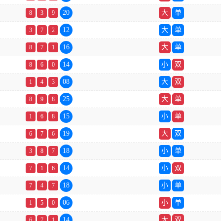
20
大
单
8
3
9
12
大
单
3
7
2
16
大
单
8
7
1
14
小
双
8
6
0
08
大
双
1
4
3
25
大
单
8
9
8
15
小
单
1
6
8
19
大
双
6
7
6
18
小
单
3
8
7
14
小
双
7
1
6
18
小
单
7
4
7
06
小
单
1
5
0
14
大
双
6
7
1