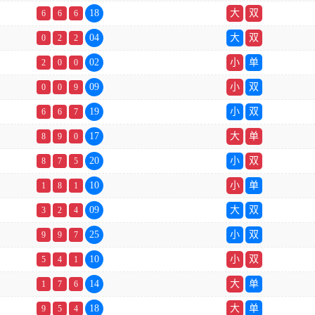
18
大
双
6
6
6
04
大
双
0
2
2
02
小
单
2
0
0
09
小
双
0
0
9
19
小
双
6
6
7
17
大
单
8
9
0
20
小
双
8
7
5
10
小
单
1
8
1
09
大
双
3
2
4
25
小
双
9
9
7
10
小
双
5
4
1
14
大
单
1
7
6
18
大
单
9
5
4