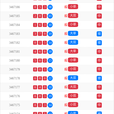
小单
3467186
0
5
3
08
殺
中
大双
3467185
2
0
1
03
殺
中
小单
3467184
1
6
3
10
殺
中
大单
3467183
3
7
9
19
殺
错
大双
3467182
8
1
5
14
殺
错
大单
3467181
4
6
8
18
殺
中
小单
3467180
5
8
2
15
殺
中
小双
3467179
8
0
1
09
殺
中
大双
3467178
6
8
8
22
殺
错
大双
3467177
6
4
0
10
殺
中
小双
3467176
8
8
3
19
殺
中
小双
3467175
8
3
3
14
殺
中
小单