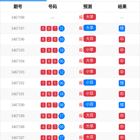
期号
号码
预测
结果
大单
3467198
---
殺
---
大单
3467197
8
6
7
21
殺
错
大双
3467196
8
2
0
10
殺
中
小单
3467195
1
8
1
10
殺
中
大单
3467194
0
6
0
06
殺
中
小单
3467193
1
5
6
12
殺
中
小双
3467192
1
4
1
06
殺
错
小双
3467191
6
9
3
18
殺
中
小双
3467190
1
0
7
08
殺
错
大双
3467189
9
6
2
17
殺
中
大单
3467188
4
0
5
09
殺
中
大双
3467187
4
4
9
17
殺
中