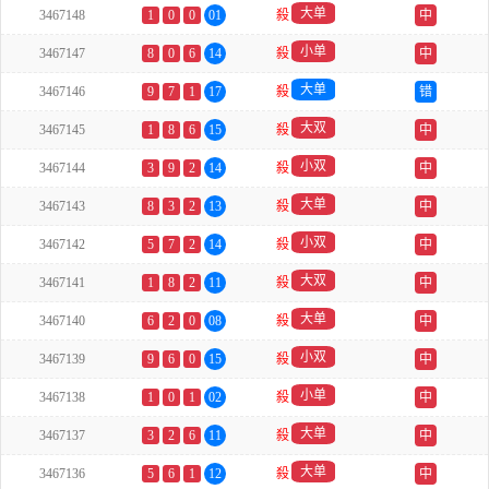
大单
3467148
1
0
0
01
殺
中
小单
3467147
8
0
6
14
殺
中
大单
3467146
9
7
1
17
殺
错
大双
3467145
1
8
6
15
殺
中
小双
3467144
3
9
2
14
殺
中
大单
3467143
8
3
2
13
殺
中
小双
3467142
5
7
2
14
殺
中
大双
3467141
1
8
2
11
殺
中
大单
3467140
6
2
0
08
殺
中
小双
3467139
9
6
0
15
殺
中
小单
3467138
1
0
1
02
殺
中
大单
3467137
3
2
6
11
殺
中
大单
3467136
5
6
1
12
殺
中