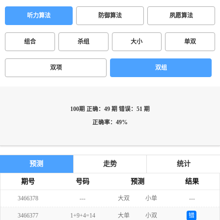
听力算法
防御算法
夙愿算法
组合
杀组
大小
单双
双项
双组
100期 正确：49 期 错误：51 期
正确率：49%
预测
走势
统计
期号
号码
预测
结果
3466378
---
大双
小单
---
3466377
1+9+4=14
大单
小双
错