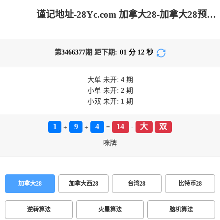
谨记地址-28Yc.com 加拿大28-加拿大28预测|加拿大PC结果查询|28在线预测咪牌查询|加拿大PC在线预测_专注研究咪牌_加拿大PC组合_官方!
第
3466377
期 距下期:
01
分
12
秒
大单
未开:
4
期
小单
未开:
2
期
小双
未开:
1
期
1
9
4
14
大
双
+
+
=
-
咪牌
加拿大28
加拿大西28
台湾28
比特币28
逆转算法
火星算法
脑机算法