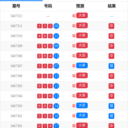
期号
号码
预测
结果
大单
3467312
---
殺
---
大双
3467311
1
5
2
08
殺
中
小单
3467310
4
8
9
21
殺
中
大双
3467309
7
0
2
09
殺
中
大双
3467308
0
9
4
13
殺
中
小单
3467307
5
1
1
07
殺
错
小单
3467306
5
2
8
15
殺
中
大双
3467305
9
1
5
15
殺
中
大单
3467304
0
7
6
13
殺
中
大双
3467303
6
8
0
14
殺
错
大双
3467302
5
5
8
18
殺
错
小单
3467301
6
7
4
17
殺
中