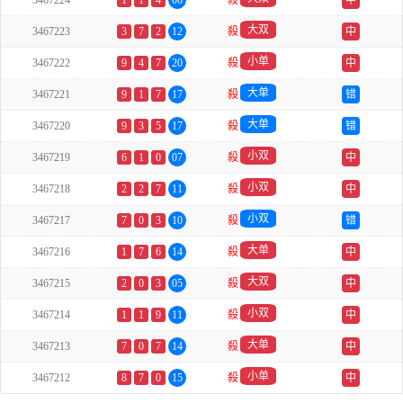
3467224
1
1
4
06
殺
中
大双
3467223
3
7
2
12
殺
中
小单
3467222
9
4
7
20
殺
中
大单
3467221
9
1
7
17
殺
错
大单
3467220
9
3
5
17
殺
错
小双
3467219
6
1
0
07
殺
中
小双
3467218
2
2
7
11
殺
中
小双
3467217
7
0
3
10
殺
错
大单
3467216
1
7
6
14
殺
中
大双
3467215
2
0
3
05
殺
中
小双
3467214
1
1
9
11
殺
中
大单
3467213
7
0
7
14
殺
中
小单
3467212
8
7
0
15
殺
中