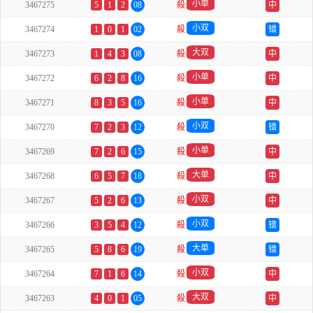
小单
3467275
5
1
2
08
殺
中
小双
3467274
1
0
1
02
殺
错
大双
3467273
1
4
3
08
殺
中
小单
3467272
6
2
8
16
殺
中
小单
3467271
8
3
5
16
殺
中
小双
3467270
7
2
3
12
殺
错
小单
3467269
7
2
6
15
殺
中
大单
3467268
6
5
7
18
殺
中
小双
3467267
5
2
6
13
殺
中
小双
3467266
3
5
4
12
殺
错
大单
3467265
5
8
6
19
殺
错
小双
3467264
7
1
6
14
殺
中
大双
3467263
4
0
1
05
殺
中