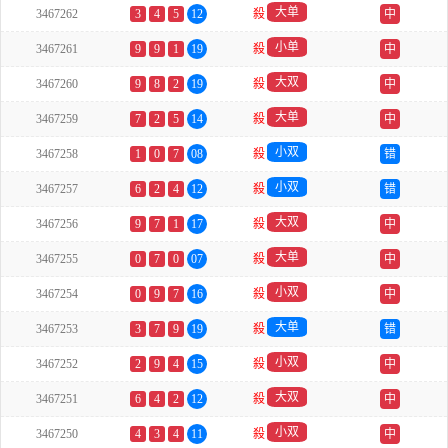
大单
3467262
3
4
5
12
殺
中
小单
3467261
9
9
1
19
殺
中
大双
3467260
9
8
2
19
殺
中
大单
3467259
7
2
5
14
殺
中
小双
3467258
1
0
7
08
殺
错
小双
3467257
6
2
4
12
殺
错
大双
3467256
9
7
1
17
殺
中
大单
3467255
0
7
0
07
殺
中
小双
3467254
0
9
7
16
殺
中
大单
3467253
3
7
9
19
殺
错
小双
3467252
2
9
4
15
殺
中
大双
3467251
6
4
2
12
殺
中
小双
3467250
4
3
4
11
殺
中