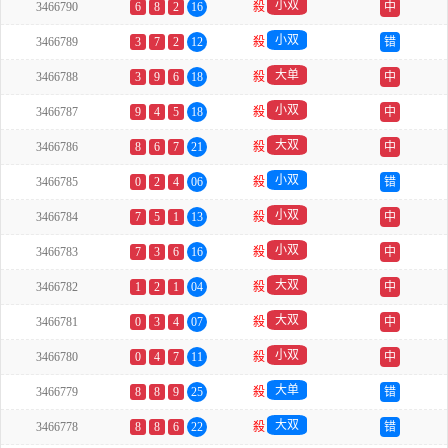
小双
3466790
6
8
2
16
殺
中
小双
3466789
3
7
2
12
殺
错
大单
3466788
3
9
6
18
殺
中
小双
3466787
9
4
5
18
殺
中
大双
3466786
8
6
7
21
殺
中
小双
3466785
0
2
4
06
殺
错
小双
3466784
7
5
1
13
殺
中
小双
3466783
7
3
6
16
殺
中
大双
3466782
1
2
1
04
殺
中
大双
3466781
0
3
4
07
殺
中
小双
3466780
0
4
7
11
殺
中
大单
3466779
8
8
9
25
殺
错
大双
3466778
8
8
6
22
殺
错