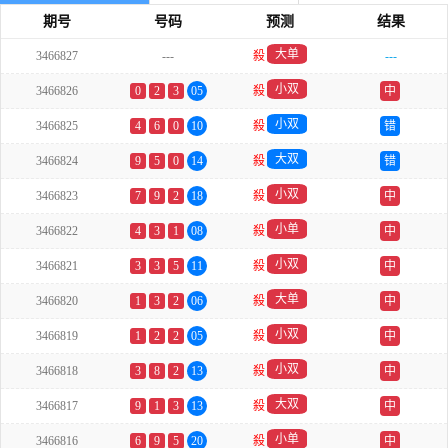
期号
号码
预测
结果
大单
3466827
---
殺
---
小双
3466826
0
2
3
05
殺
中
小双
3466825
4
6
0
10
殺
错
大双
3466824
9
5
0
14
殺
错
小双
3466823
7
9
2
18
殺
中
小单
3466822
4
3
1
08
殺
中
小双
3466821
3
3
5
11
殺
中
大单
3466820
1
3
2
06
殺
中
小双
3466819
1
2
2
05
殺
中
小双
3466818
3
8
2
13
殺
中
大双
3466817
9
1
3
13
殺
中
小单
3466816
6
9
5
20
殺
中