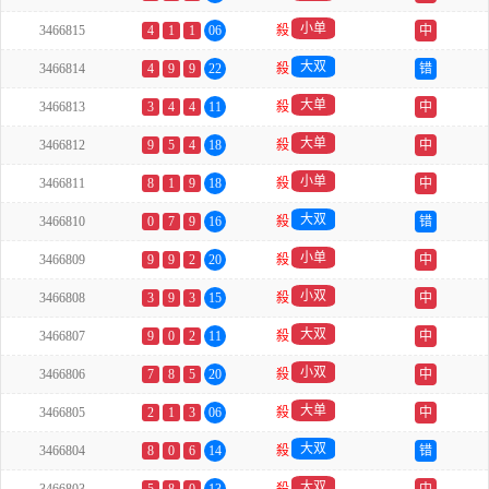
小单
3466815
4
1
1
06
殺
中
大双
3466814
4
9
9
22
殺
错
大单
3466813
3
4
4
11
殺
中
大单
3466812
9
5
4
18
殺
中
小单
3466811
8
1
9
18
殺
中
大双
3466810
0
7
9
16
殺
错
小单
3466809
9
9
2
20
殺
中
小双
3466808
3
9
3
15
殺
中
大双
3466807
9
0
2
11
殺
中
小双
3466806
7
8
5
20
殺
中
大单
3466805
2
1
3
06
殺
中
大双
3466804
8
0
6
14
殺
错
大双