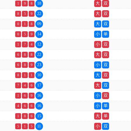
18
大
双
1
9
8
22
大
双
8
5
9
09
大
双
0
1
8
14
小
单
0
5
9
12
小
双
1
7
4
22
大
双
6
8
8
23
小
双
6
8
9
10
大
双
8
1
1
17
大
双
7
4
6
16
小
双
1
6
9
16
小
单
4
6
6
15
大
单
1
8
6
11
小
双
5
1
5