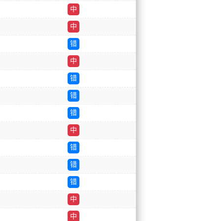
中
中
错
中
错
错
错
中
错
错
错
中
中