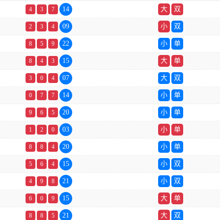
14
大
双
4
3
7
09
小
双
2
3
4
22
小
单
8
5
9
15
大
单
8
4
3
07
大
双
3
0
4
14
小
单
0
7
7
20
小
单
9
6
5
03
小
单
1
2
0
20
小
单
8
8
4
15
小
双
5
6
4
21
小
双
4
9
8
15
大
单
6
0
9
21
大
双
8
8
5