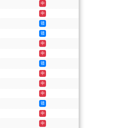
中
中
错
错
中
中
错
中
中
中
错
中
中