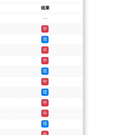
结果
---
中
错
中
中
错
中
错
中
中
错
中