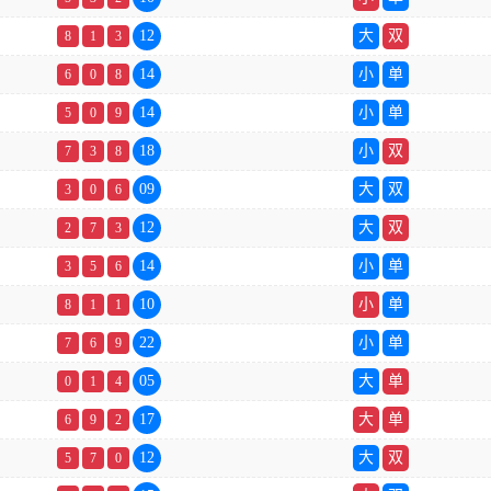
12
大
双
8
1
3
14
小
单
6
0
8
14
小
单
5
0
9
18
小
双
7
3
8
09
大
双
3
0
6
12
大
双
2
7
3
14
小
单
3
5
6
10
小
单
8
1
1
22
小
单
7
6
9
05
大
单
0
1
4
17
大
单
6
9
2
12
大
双
5
7
0