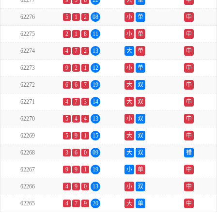
62277
9
5
8
22
大
单
中
62276
5
1
2
08
小
单
中
62275
2
1
8
11
小
单
中
62274
4
7
2
13
大
单
中
62273
9
2
1
12
小
单
中
62272
6
6
7
19
大
双
中
62271
4
7
3
14
大
双
中
62270
5
4
4
13
小
双
中
62269
5
9
1
15
大
双
中
62268
3
6
0
09
大
双
错
62267
9
9
1
19
小
单
中
62266
4
9
0
13
小
双
中
62265
4
7
9
20
大
单
中