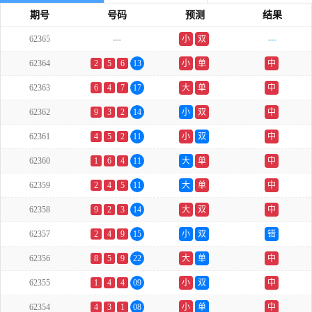
期号
号码
预测
结果
62365
---
小
双
---
62364
2
5
6
13
小
单
中
62363
6
4
7
17
大
单
中
62362
9
3
2
14
小
双
中
62361
4
5
2
11
小
双
中
62360
1
6
4
11
大
单
中
62359
2
4
5
11
大
单
中
62358
9
2
3
14
大
双
中
62357
2
4
9
15
小
双
错
62356
8
5
9
22
大
单
中
62355
1
4
4
09
小
双
中
62354
4
3
1
08
小
单
中