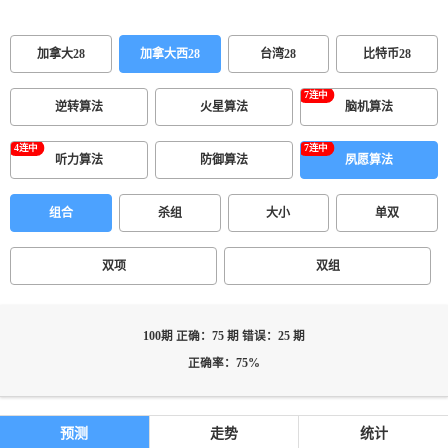
加拿大28
加拿大西28
台湾28
比特币28
逆转算法
火星算法
脑机算法
听力算法
防御算法
夙愿算法
组合
杀组
大小
单双
双项
双组
100期 正确：75 期 错误：25 期
正确率：75%
预测
走势
统计