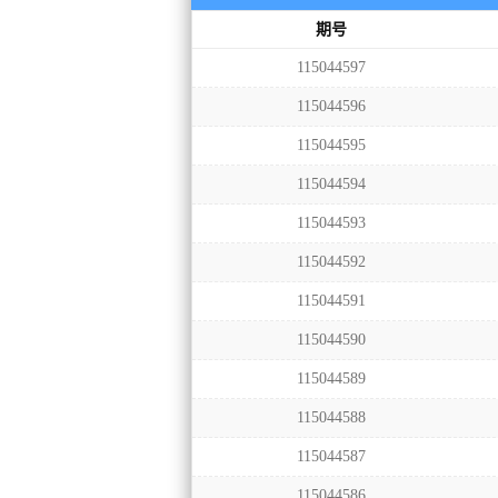
期号
115044597
115044596
115044595
115044594
115044593
115044592
115044591
115044590
115044589
115044588
115044587
115044586