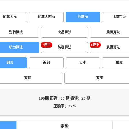
加拿大28
加拿大西28
台湾28
比特币28
逆转算法
火星算法
脑机算法
听力算法
防御算法
夙愿算法
组合
杀组
大小
单双
双项
双组
100期 正确：75 期 错误：25 期
正确率：75%
走势