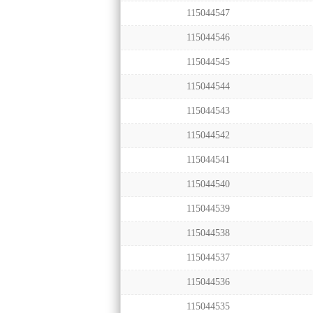
115044547
115044546
115044545
115044544
115044543
115044542
115044541
115044540
115044539
115044538
115044537
115044536
115044535