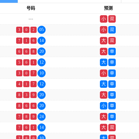
号码
预测
---
小
双
05
小
双
3
0
2
14
大
双
7
1
6
20
大
单
6
6
8
12
大
单
5
6
1
10
小
单
3
0
7
12
大
单
4
1
7
20
大
单
8
3
9
20
小
单
8
6
6
24
大
单
7
8
9
14
大
双
7
6
1
10
大
双
2
8
0