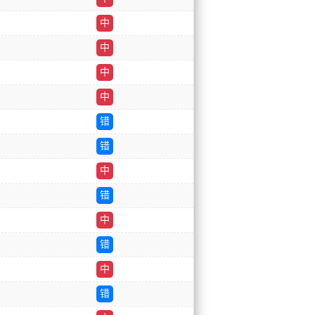
中
中
中
中
错
错
中
错
中
错
中
错