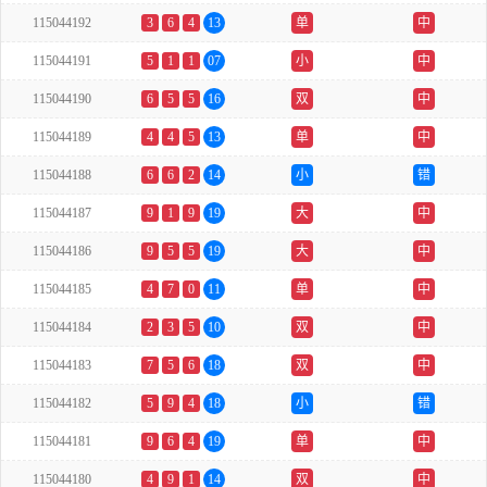
115044192
3
6
4
13
单
中
115044191
5
1
1
07
小
中
115044190
6
5
5
16
双
中
115044189
4
4
5
13
单
中
115044188
6
6
2
14
小
错
115044187
9
1
9
19
大
中
115044186
9
5
5
19
大
中
115044185
4
7
0
11
单
中
115044184
2
3
5
10
双
中
115044183
7
5
6
18
双
中
115044182
5
9
4
18
小
错
115044181
9
6
4
19
单
中
115044180
4
9
1
14
双
中