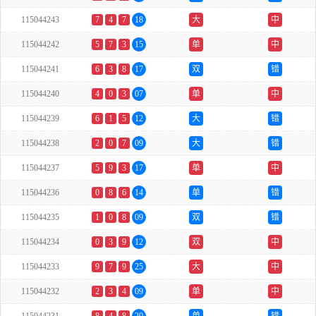
115044243
7
4
7
18
大
中
115044242
5
7
3
15
单
中
115044241
6
3
8
17
双
错
115044240
4
0
3
07
单
中
115044239
6
1
5
12
大
错
115044238
2
0
7
09
大
错
115044237
5
9
3
17
单
中
115044236
0
8
6
14
单
错
115044235
1
0
8
09
双
错
115044234
0
3
9
12
双
中
115044233
9
7
9
25
大
中
115044232
2
3
4
09
单
中