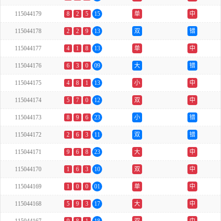
115044179
8
2
5
15
单
中
115044178
2
2
9
13
双
错
115044177
4
1
8
13
单
中
115044176
6
3
0
09
大
错
115044175
4
8
1
13
小
中
115044174
5
7
0
12
双
中
115044173
8
9
6
23
小
错
115044172
2
6
3
11
双
错
115044171
9
6
8
23
大
中
115044170
1
6
3
10
双
中
115044169
1
0
0
01
单
中
115044168
5
9
3
17
大
中