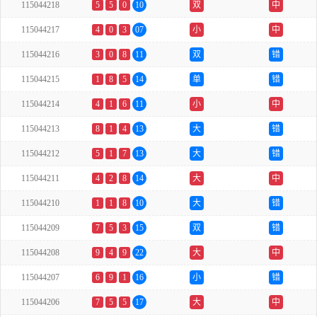
115044218
5
5
0
10
双
中
115044217
4
0
3
07
小
中
115044216
3
0
8
11
双
错
115044215
1
8
5
14
单
错
115044214
4
1
6
11
小
中
115044213
8
1
4
13
大
错
115044212
5
1
7
13
大
错
115044211
4
2
8
14
大
中
115044210
1
1
8
10
大
错
115044209
7
5
3
15
双
错
115044208
9
4
9
22
大
中
115044207
6
9
1
16
小
错
115044206
7
5
5
17
大
中