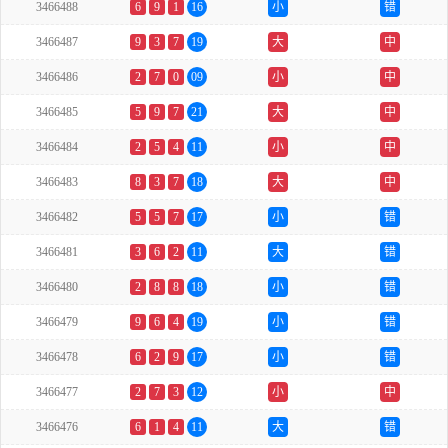
3466488
6
9
1
16
小
错
3466487
9
3
7
19
大
中
3466486
2
7
0
09
小
中
3466485
5
9
7
21
大
中
3466484
2
5
4
11
小
中
3466483
8
3
7
18
大
中
3466482
5
5
7
17
小
错
3466481
3
6
2
11
大
错
3466480
2
8
8
18
小
错
3466479
9
6
4
19
小
错
3466478
6
2
9
17
小
错
3466477
2
7
3
12
小
中
3466476
6
1
4
11
大
错