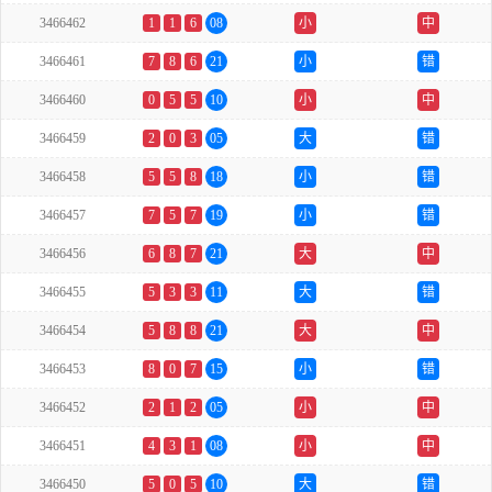
3466462
1
1
6
08
小
中
3466461
7
8
6
21
小
错
3466460
0
5
5
10
小
中
3466459
2
0
3
05
大
错
3466458
5
5
8
18
小
错
3466457
7
5
7
19
小
错
3466456
6
8
7
21
大
中
3466455
5
3
3
11
大
错
3466454
5
8
8
21
大
中
3466453
8
0
7
15
小
错
3466452
2
1
2
05
小
中
3466451
4
3
1
08
小
中
3466450
5
0
5
10
大
错