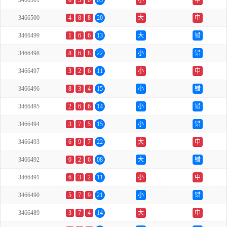
3466501
0
3
0
03
小
中
3466500
4
8
8
20
大
中
3466499
1
6
6
13
大
错
3466498
8
6
8
22
小
错
3466497
3
2
6
11
小
中
3466496
8
3
4
15
小
错
3466495
2
6
6
14
小
错
3466494
3
7
5
15
小
错
3466493
6
9
7
22
大
中
3466492
0
2
6
08
大
错
3466491
6
3
2
11
小
中
3466490
5
7
9
21
小
错
3466489
3
7
4
14
大
中