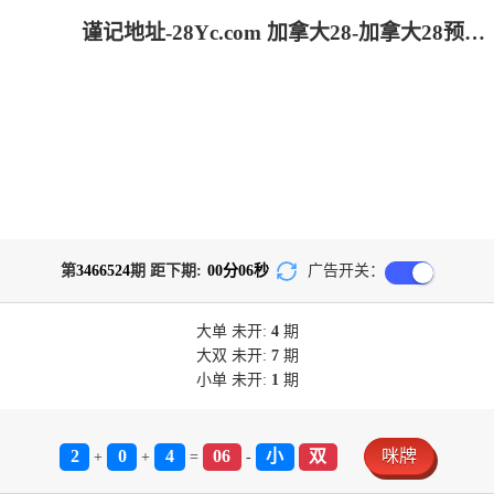
谨记地址-28Yc.com 加拿大28-加拿大28预测|加拿大PC结果查询|28在线预测咪牌查询|加拿大PC在线预测_专注研究咪牌_加拿大PC组合_官方!
第
3466524
期 距下期:
00
分
06
秒
广告开关：
大单
未开:
4
期
大双
未开:
7
期
小单
未开:
1
期
2
0
4
06
小
双
咪牌
+
+
=
-